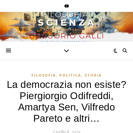
VlekloU3Jr
VlekloU3Jr
,
,
FILOSOFIA
POLITICA
STORIA
La democrazia non esiste?
Piergiorgio Odifreddi,
Amartya Sen, Vilfredo
Pareto e altri…
Luglio 8, 2024