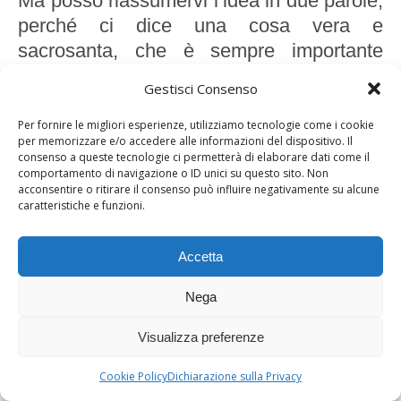
Ma posso riassumervi l’idea in due parole,
perché ci dice una cosa vera e
sacrosanta, che è sempre importante
tenere in considerazione: quando vuoi
Gestisci Consenso
risolvere un problema reale usando la sola
astrazione teorica rimarrai invariabilmente
Per fornire le migliori esperienze, utilizziamo tecnologie come i cookie
per memorizzare e/o accedere alle informazioni del dispositivo. Il
e profondamente deluso.
consenso a queste tecnologie ci permetterà di elaborare dati come il
comportamento di navigazione o ID unici su questo sito. Non
E, un po’ come fa Odifreddi, si useranno
acconsentire o ritirare il consenso può influire negativamente su alcune
caratteristiche e funzioni.
dei ragionamenti fuori dal loro contesto di
applicabilità per meri fini argomentativi,
Accetta
per cercare di dimostrare
matematicamente ciò che non può essere
Nega
dimostrato.
Visualizza preferenze
E in questo Sen è campione di
matematica, ma anche di etica e di
Cookie Policy
Dichiarazione sulla Privacy