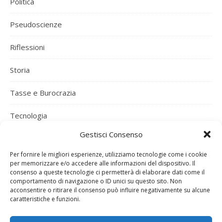
Politica
Pseudoscienze
Riflessioni
Storia
Tasse e Burocrazia
Tecnologia
Gestisci Consenso
Uncategorized
Per fornire le migliori esperienze, utilizziamo tecnologie come i cookie
Varie ed Eventuali
per memorizzare e/o accedere alle informazioni del dispositivo. Il
consenso a queste tecnologie ci permetterà di elaborare dati come il
comportamento di navigazione o ID unici su questo sito. Non
Vino e Vigna
acconsentire o ritirare il consenso può influire negativamente su alcune
caratteristiche e funzioni.