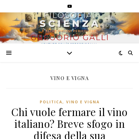
VlekloU3Jr
VINO E VIGNA
,
POLITICA
VINO E VIGNA
Chi vuole fermare il vino
italiano? Breve sfogo in
difesa della sua