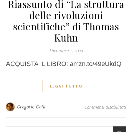
Riassunto di “La struttura
delle rivoluzioni
scientifiche” di Thomas
Kuhn
Dicembre 1, 2024
ACQUISTA IL LIBRO: amzn.to/49eUkdQ
LEGGI TUTTO
su 
Gregorio Galli
Commenti disabilitati