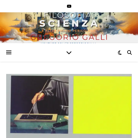
VlekloU3Jr