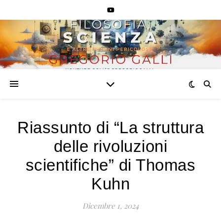
d3ZpSEo3MHpr
d3ZpSEo3MHpr
Riassunto di “La struttura
delle rivoluzioni
scientifiche” di Thomas
Kuhn
Dicembre 1, 2024