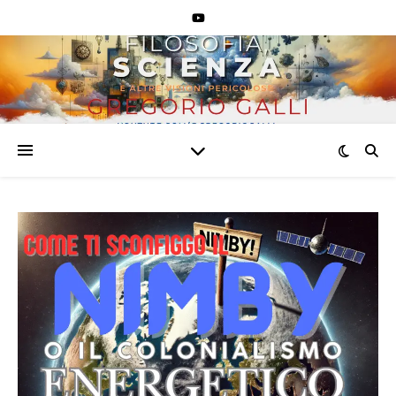
VlekloU3Jr