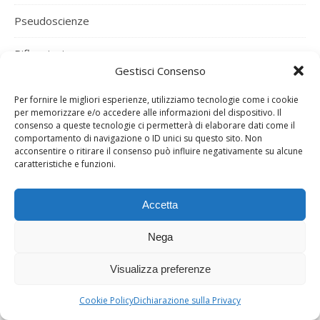
Pseudoscienze
Riflessioni
Gestisci Consenso
Storia
Per fornire le migliori esperienze, utilizziamo tecnologie come i cookie
per memorizzare e/o accedere alle informazioni del dispositivo. Il
Tasse e Burocrazia
consenso a queste tecnologie ci permetterà di elaborare dati come il
comportamento di navigazione o ID unici su questo sito. Non
Tecnologia
acconsentire o ritirare il consenso può influire negativamente su alcune
caratteristiche e funzioni.
Uncategorized
Accetta
Varie ed Eventuali
Nega
Vino e Vigna
Visualizza preferenze
Cookie Policy
Dichiarazione sulla Privacy