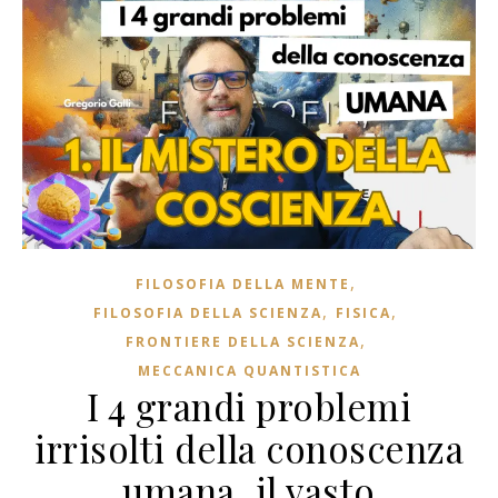
,
FILOSOFIA DELLA MENTE
,
,
FILOSOFIA DELLA SCIENZA
FISICA
,
FRONTIERE DELLA SCIENZA
MECCANICA QUANTISTICA
I 4 grandi problemi
irrisolti della conoscenza
umana, il vasto