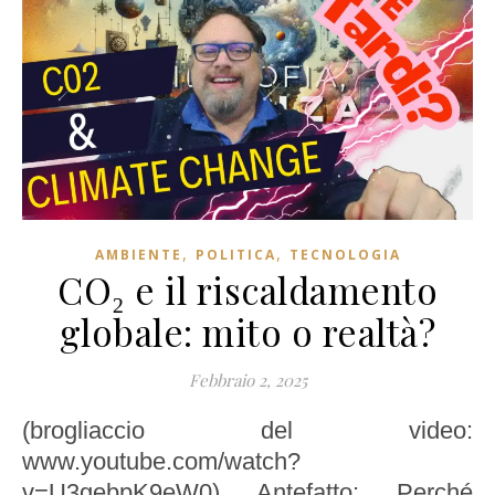
,
,
AMBIENTE
POLITICA
TECNOLOGIA
CO₂ e il riscaldamento
globale: mito o realtà?
Febbraio 2, 2025
(brogliaccio del video:
www.youtube.com/watch?
v=U3gebpK9eW0) Antefatto: Perché