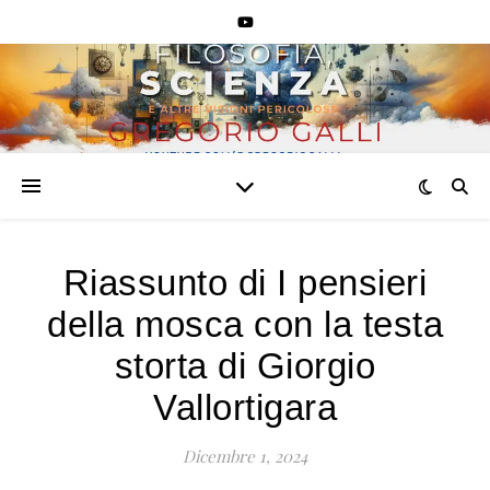
VlekloU3Jr
VlekloU3Jr
Riassunto di I pensieri
della mosca con la testa
storta di Giorgio
Vallortigara
Dicembre 1, 2024